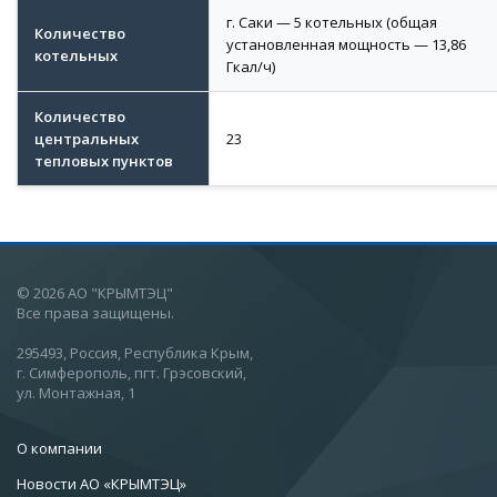
г. Саки — 5 котельных (общая
Количество
установленная мощность — 13,86
котельных
Гкал/ч)
Количество
центральных
23
тепловых пунктов
© 2026 АО "КРЫМТЭЦ"
Все права защищены.
295493, Россия, Республика Крым,
г. Симферополь, пгт. Грэсовский,
ул. Монтажная, 1
О компании
Новости АО «КРЫМТЭЦ»