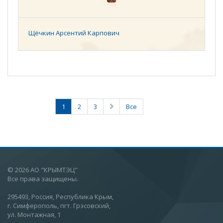
Щёчкин Арсентий Карпович
1
2
3
Все
© 2026 АО "КРЫМТЭЦ"
Все права защищены.
295493, Россия, Республика Крым,
г. Симферополь, пгт. Грэсовский,
ул. Монтажная, 1