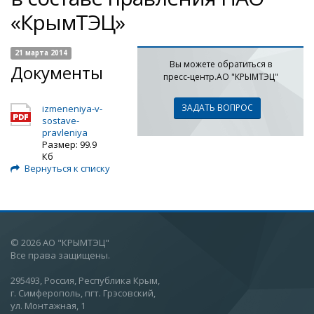
«КрымТЭЦ»
21 марта 2014
Вы можете обратиться в
Документы
пресс-центр.АО "КРЫМТЭЦ"
ЗАДАТЬ ВОПРОС
izmeneniya-v-
sostave-
pravleniya
Размер: 99.9
Кб
Вернуться к списку
© 2026 АО "КРЫМТЭЦ"
Все права защищены.
295493, Россия, Республика Крым,
г. Симферополь, пгт. Грэсовский,
ул. Монтажная, 1