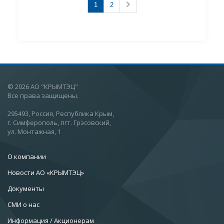
1
2
© 2026 АО "КРЫМТЭЦ"
Все права защищены.
295493, Россия, Республика Крым,
г. Симферополь, пгт. Грэсовский,
ул. Монтажная, 1
О компании
Новости АО «КРЫМТЭЦ»
Документы
СМИ о нас
Информация / Акционерам