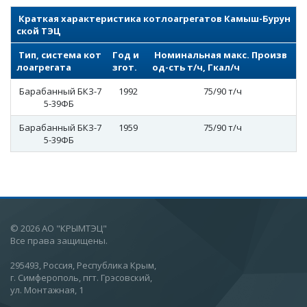
Краткая характеристика котлоагрегатов Камыш-Бурун
ской ТЭЦ
Тип, система кот
Год и
Номинальная макс. Произв
лоагрегата
згот.
од-сть т/ч, Гкал/ч
Барабанный БКЗ-7
1992
75/90 т/ч
5-39ФБ
Барабанный БКЗ-7
1959
75/90 т/ч
5-39ФБ
© 2026 АО "КРЫМТЭЦ"
Все права защищены.
295493, Россия, Республика Крым,
г. Симферополь, пгт. Грэсовский,
ул. Монтажная, 1