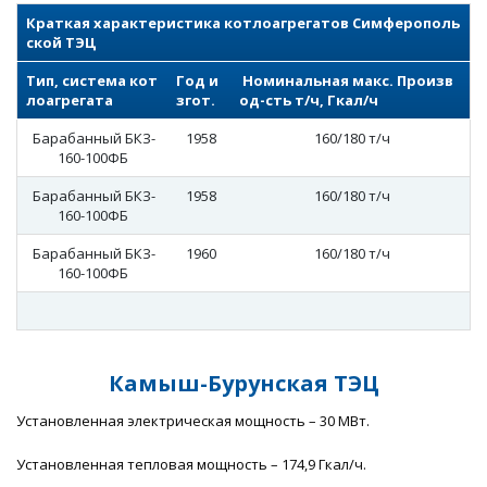
Краткая характеристика котлоагрегатов Симферополь
ской ТЭЦ
Тип, система кот
Год и
Номинальная макс. Произв
лоагрегата
згот.
од-сть т/ч, Гкал/ч
Барабанный БКЗ-
1958
160/180 т/ч
160-100ФБ
Барабанный БКЗ-
1958
160/180 т/ч
160-100ФБ
Барабанный БКЗ-
1960
160/180 т/ч
160-100ФБ
Камыш-Бурунская ТЭЦ
Установленная электрическая мощность – 30 МВт.
Установленная тепловая мощность – 174,9 Гкал/ч.