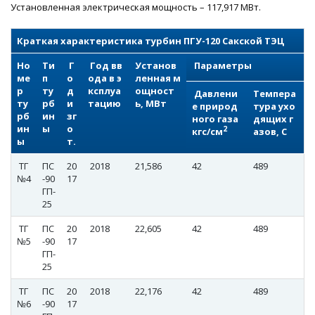
Установленная электрическая мощность – 117,917 МВт.
Краткая характеристика турбин ПГУ-120 Cакской ТЭЦ
Но
Ти
Г
Год вв
Установ
Параметры
ме
п
о
ода в э
ленная м
р
ту
д
ксплуа
ощност
Давлени
Темпера
ту
рб
и
тацию
ь, МВт
е природ
тура ухо
рб
ин
зг
ного газа
дящих г
ин
ы
о
2
кгс/см
азов, С
ы
т.
ТГ
ПС
20
2018
21,586
42
489
№4
-90
17
ГП-
25
ТГ
ПС
20
2018
22,605
42
489
№5
-90
17
ГП-
25
ТГ
ПС
20
2018
22,176
42
489
№6
-90
17