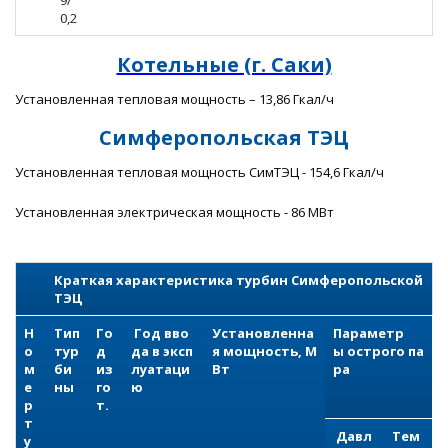
9/
0,2
Котельные (г. Саки)
Установленная тепловая мощность – 13,86 Гкал/ч
Симферопольская ТЭЦ
Установленная тепловая мощность СимТЭЦ - 154,6 Гкал/ч
Установленная электрическая мощность - 86 МВт
Краткая характеристика турбин Симферопольской
ТЭЦ
Н
Тип
Го
Год вво
Установленна
Параметр
о
тур
д
да в эксп
я мощность, М
ы острого па
м
би
из
луатаци
Вт
ра
е
ны
го
ю
р
т.
т
Давл
Тем
у