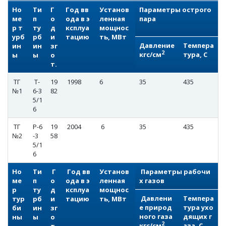
Но
Ти
Г
Год вв
Установ
Параметры острого
ме
п
о
ода в э
ленная
пара
р т
ту
д
ксплуа
мощнос
урб
рб
и
тацию
ть, МВт
Давление
Темпера
ин
ин
зг
2
кгс/см
тура, С
ы
ы
о
т.
ТГ
Т-
19
1998
6
35
435
№1
6-3
82
5/1
6
ТГ
Р-6
19
2004
6
35
435
№2
-3
58
5/1
6
Но
Ти
Г
Год вв
Установ
Параметры рабочи
ме
п
о
ода в э
ленная
х газов
р
ту
д
ксплуа
мощнос
Давлени
Темпера
тур
рб
и
тацию
ть, МВт
е природ
тура ухо
би
ин
зг
ного газа
дящих г
ны
ы
о
2
кгс/см
аза, С