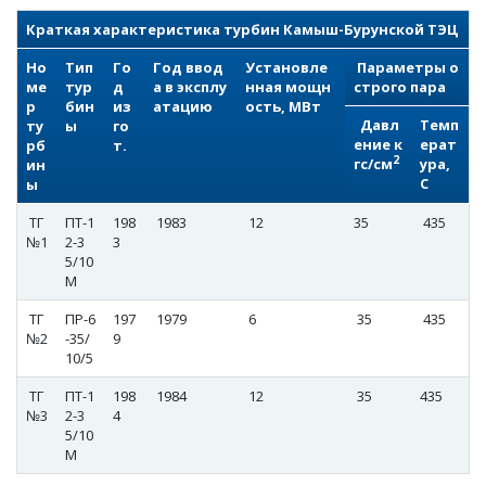
Краткая характеристика турбин Камыш-Бурунской ТЭЦ
Но
Тип
Го
Год ввод
Установле
Параметры о
ме
тур
д
а в эксплу
нная мощн
строго пара
р
бин
из
атацию
ость, МВт
Давл
Темп
ту
ы
го
ение к
ерат
рб
т.
2
гс/см
ура,
ин
С
ы
ТГ
ПТ-1
198
1983
12
35
435
№1
2-3
3
5/10
М
ТГ
ПР-6
197
1979
6
35
435
№2
-35/
9
10/5
ТГ
ПТ-1
198
1984
12
35
435
№3
2-3
4
5/10
М