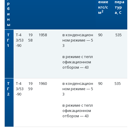
ение
пера
р
кгс/с
тур
б
2
м
а, С
и
н
ы
Т
Т-4
19
1958
в конденсацион
90
535
Г
3/53
58
ном режиме — 5
1
-90
3
в режиме с тепл
офикационном
отбором — 43
Т
Т-4
19
1960
в конденсацион
90
535
Г
3/53
59
ном режиме — 5
2
-90
3
в режиме с тепл
офикационном
отбором — 43