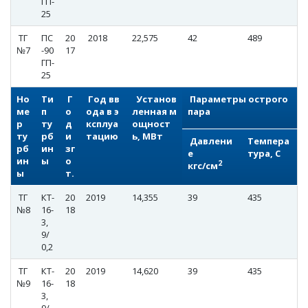
ГП-
25
ТГ
ПС
20
2018
22,575
42
489
№7
-90
17
ГП-
25
Но
Ти
Г
Год вв
Установ
Параметры острого
ме
п
о
ода в э
ленная м
пара
р
ту
д
ксплуа
ощност
ту
рб
и
тацию
ь, МВт
Давлени
Темпера
рб
ин
зг
е
тура, С
ин
ы
о
2
кгс/см
ы
т.
ТГ
КТ-
20
2019
14,355
39
435
№8
16-
18
3,
9/
0,2
ТГ
КТ-
20
2019
14,620
39
435
№9
16-
18
3,