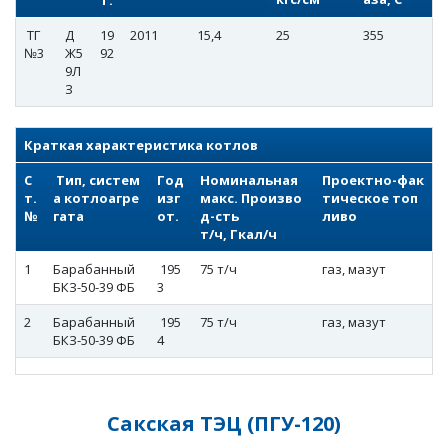
т.
ТГ
Д
19
2011
15,4
25
355
№3
Ж5
92
9Л
З
Краткая характеристика котлов
С
Тип, систем
Год
Номинальная
Проектно-фак
т.
а котлоагре
изг
макс. Произво
тическое топ
№
гата
от.
д-сть
ливо
т/ч, Гкал/ч
1
Барабанный
195
75 т/ч
газ, мазут
БКЗ-50-39 ФБ
3
2
Барабанный
195
75 т/ч
газ, мазут
БКЗ-50-39 ФБ
4
Сакская ТЭЦ (ПГУ-120)