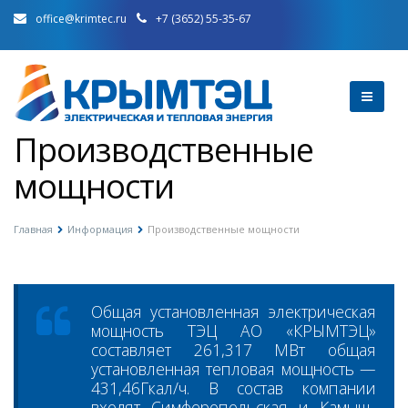
office@krimtec.ru
+7 (3652) 55-35-67
Производственные
мощности
Главная
Информация
Производственные мощности
Общая установленная электрическая
мощность ТЭЦ АО «КРЫМТЭЦ»
составляет 261,317 МВт общая
установленная тепловая мощность —
431,46Гкал/ч. В состав компании
входят Симферопольская и Камыш-