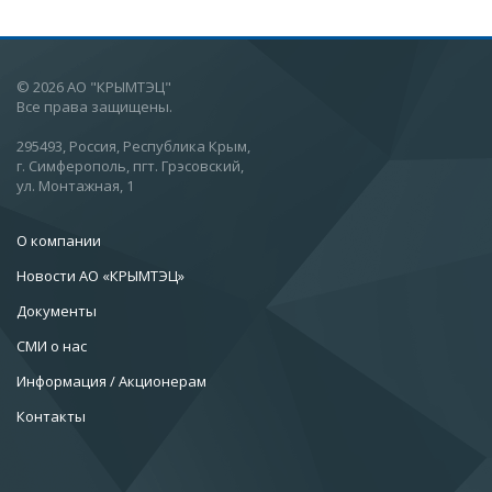
© 2026 АО "КРЫМТЭЦ"
Все права защищены.
295493, Россия, Республика Крым,
г. Симферополь, пгт. Грэсовский,
ул. Монтажная, 1
О компании
Новости АО «КРЫМТЭЦ»
Документы
СМИ о нас
Информация / Акционерам
Контакты