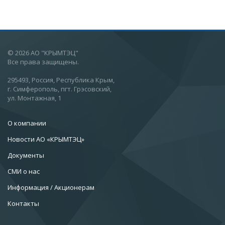
© 2026 АО "КРЫМТЭЦ"
Все права защищены.
295493, Россия, Республика Крым,
г. Симферополь, пгт. Грэсовский,
ул. Монтажная, 1
О компании
Новости АО «КРЫМТЭЦ»
Документы
СМИ о нас
Информация / Акционерам
Контакты