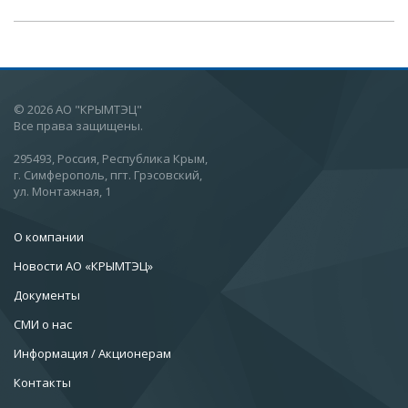
© 2026 АО "КРЫМТЭЦ"
Все права защищены.
295493, Россия, Республика Крым,
г. Симферополь, пгт. Грэсовский,
ул. Монтажная, 1
О компании
Новости АО «КРЫМТЭЦ»
Документы
СМИ о нас
Информация / Акционерам
Контакты