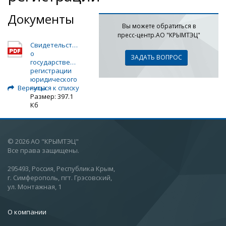
Документы
Вы можете обратиться в
пресс-центр.АО "КРЫМТЭЦ"
Свидетельство
о
ЗАДАТЬ ВОПРОС
государственной
регистрации
юридического
Вернуться к списку
лица
Размер: 397.1
Кб
© 2026 АО "КРЫМТЭЦ"
Все права защищены.
295493, Россия, Республика Крым,
г. Симферополь, пгт. Грэсовский,
ул. Монтажная, 1
О компании