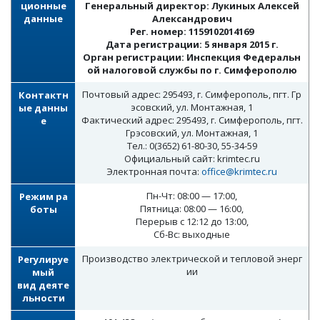
ционные
Генеральный директор: Лукиных Алексей
данные
Александрович
Рег. номер: 1159102014169
Дата регистрации: 5 января 2015 г.
Орган регистрации: Инспекция Федеральн
ой налоговой службы по г. Симферополю
Почтовый адрес: 295493, г. Симферополь, пгт. Гр
Контактн
эсовский, ул. Монтажная, 1
ые данны
Фактический адрес: 295493, г. Симферополь, пгт.
е
Грэсовский, ул. Монтажная, 1
Тел.: 0(3652) 61-80-30, 55-34-59
Официальный сайт: krimtec.ru
Электронная почта:
office@krimtec.ru
Пн-Чт: 08:00 — 17:00,
Режим ра
Пятница: 08:00 — 16:00,
боты
Перерыв с 12:12 до 13:00,
Сб-Вс: выходные
Производство электрической и тепловой энерг
Регулируе
ии
мый
вид деяте
льности