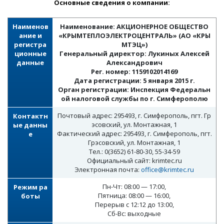
Основные сведения о компании:
Наименов
Наименование: АКЦИОНЕРНОЕ ОБЩЕСТВО
ание и
«КРЫМТЕПЛОЭЛЕКТРОЦЕНТРАЛЬ» (АО «КРЫ
регистра
МТЭЦ»)
ционные
Генеральный директор: Лукиных Алексей
данные
Александрович
Рег. номер: 1159102014169
Дата регистрации: 5 января 2015 г.
Орган регистрации: Инспекция Федеральн
ой налоговой службы по г. Симферополю
Почтовый адрес: 295493, г. Симферополь, пгт. Гр
Контактн
эсовский, ул. Монтажная, 1
ые данны
Фактический адрес: 295493, г. Симферополь, пгт.
е
Грэсовский, ул. Монтажная, 1
Тел.: 0(3652) 61-80-30, 55-34-59
Официальный сайт: krimtec.ru
Электронная почта:
office@krimtec.ru
Пн-Чт: 08:00 — 17:00,
Режим ра
Пятница: 08:00 — 16:00,
боты
Перерыв с 12:12 до 13:00,
Сб-Вс: выходные