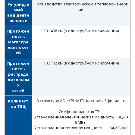
Производство электрической и тепловой энерг
Регулируе
ии
мый
вид деяте
льности
101,438 км (в однотрубном исчислении)
Протяжен
ность
магистра
льных сет
ей
103,102 км (в однотрубном исчислении)
Протяжен
ность
распреде
лительны
х
сетей
В структуру АО «КРЫМТЭЦ» входят 3 филиала:
Количест
во ТЭЦ
Симферопольская ТЭЦ
Установленная электрическая мощность ТЭЦ– 8
6 МВт.
Установленная тепловая мощность – 164,2 Гкал/
ч