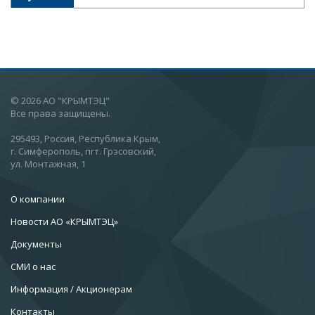
© 2026 АО "КРЫМТЭЦ"
Все права защищены.
295493, Россия, Республика Крым,
г. Симферополь, пгт. Грэсовский,
ул. Монтажная, 1
О компании
Новости АО «КРЫМТЭЦ»
Документы
СМИ о нас
Информация / Акционерам
Контакты