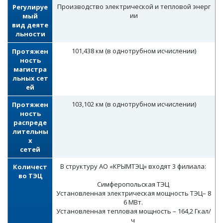
Производство электрической и тепловой энерг
Регулируе
ии
мый
вид деяте
льности
101,438 км (в однотрубном исчислении)
Протяжен
ность
магистра
льных сет
ей
103,102 км (в однотрубном исчислении)
Протяжен
ность
распреде
лительны
х
сетей
В структуру АО «КРЫМТЭЦ» входят 3 филиала:
Количест
во ТЭЦ
Симферопольская ТЭЦ
Установленная электрическая мощность ТЭЦ– 8
6 МВт.
Установленная тепловая мощность – 164,2 Гкал/
ч