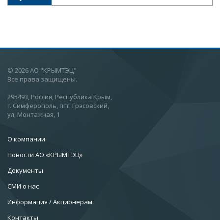
© 2026 АО "КРЫМТЭЦ"
Все права защищены.
295493, Россия, Республика Крым,
г. Симферополь, пгт. Грэсовский,
ул. Монтажная, 1
О компании
Новости АО «КРЫМТЭЦ»
Документы
СМИ о нас
Информация / Акционерам
Контакты