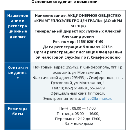
Основные сведения о компании:
Наименов
Наименование: АКЦИОНЕРНОЕ ОБЩЕСТВО
ание и
«КРЫМТЕПЛОЭЛЕКТРОЦЕНТРАЛЬ» (АО «КРЫ
регистра
МТЭЦ»)
ционные
Генеральный директор: Лукиных Алексей
данные
Александрович
Рег. номер: 1159102014169
Дата регистрации: 5 января 2015 г.
Орган регистрации: Инспекция Федеральн
ой налоговой службы по г. Симферополю
Почтовый адрес: 295493, г. Симферополь, пгт. Гр
Контактн
эсовский, ул. Монтажная, 1
ые данны
Фактический адрес: 295493, г. Симферополь, пгт.
е
Грэсовский, ул. Монтажная, 1
Тел.: 0(3652) 61-80-30, 55-34-59
Официальный сайт: krimtec.ru
Электронная почта:
office@krimtec.ru
Пн-Чт: 08:00 — 17:00,
Режим ра
Пятница: 08:00 — 16:00,
боты
Перерыв с 12:12 до 13:00,
Сб-Вс: выходные