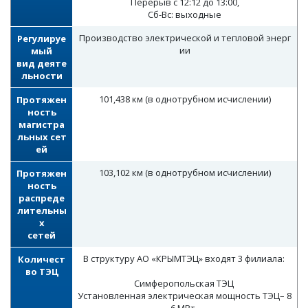
Перерыв с 12:12 до 13:00,
Сб-Вс: выходные
Производство электрической и тепловой энерг
Регулируе
ии
мый
вид деяте
льности
101,438 км (в однотрубном исчислении)
Протяжен
ность
магистра
льных сет
ей
103,102 км (в однотрубном исчислении)
Протяжен
ность
распреде
лительны
х
сетей
В структуру АО «КРЫМТЭЦ» входят 3 филиала:
Количест
во ТЭЦ
Симферопольская ТЭЦ
Установленная электрическая мощность ТЭЦ– 8