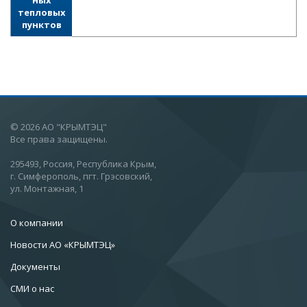
ных
тепловых
пунктов
© 2026 АО "КРЫМТЭЦ"
Все права защищены.
295493, Россия, Республика Крым,
г. Симферополь, пгт. Грэсовский,
ул. Монтажная, 1
О компании
Новости АО «КРЫМТЭЦ»
Документы
СМИ о нас