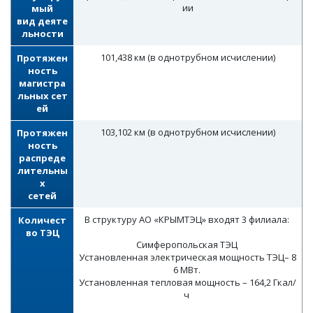
ии
мый
вид деяте
льности
101,438 км (в однотрубном исчислении)
Протяжен
ность
магистра
льных сет
ей
103,102 км (в однотрубном исчислении)
Протяжен
ность
распреде
лительны
х
сетей
В структуру АО «КРЫМТЭЦ» входят 3 филиала:
Количест
во ТЭЦ
Симферопольская ТЭЦ
Установленная электрическая мощность ТЭЦ– 8
6 МВт.
Установленная тепловая мощность – 164,2 Гкал/
ч