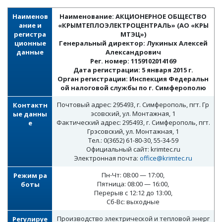
Наименов
Наименование: АКЦИОНЕРНОЕ ОБЩЕСТВО
ание и
«КРЫМТЕПЛОЭЛЕКТРОЦЕНТРАЛЬ» (АО «КРЫ
регистра
МТЭЦ»)
ционные
Генеральный директор: Лукиных Алексей
данные
Александрович
Рег. номер: 1159102014169
Дата регистрации: 5 января 2015 г.
Орган регистрации: Инспекция Федеральн
ой налоговой службы по г. Симферополю
Почтовый адрес: 295493, г. Симферополь, пгт. Гр
Контактн
эсовский, ул. Монтажная, 1
ые данны
Фактический адрес: 295493, г. Симферополь, пгт.
е
Грэсовский, ул. Монтажная, 1
Тел.: 0(3652) 61-80-30, 55-34-59
Официальный сайт: krimtec.ru
Электронная почта:
office@krimtec.ru
Пн-Чт: 08:00 — 17:00,
Режим ра
Пятница: 08:00 — 16:00,
боты
Перерыв с 12:12 до 13:00,
Сб-Вс: выходные
Производство электрической и тепловой энерг
Регулируе