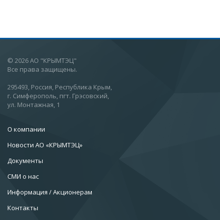
© 2026 АО "КРЫМТЭЦ"
Все права защищены.
295493, Россия, Республика Крым,
г. Симферополь, пгт. Грэсовский,
ул. Монтажная, 1
О компании
Новости АО «КРЫМТЭЦ»
Документы
СМИ о нас
Информация / Акционерам
Контакты