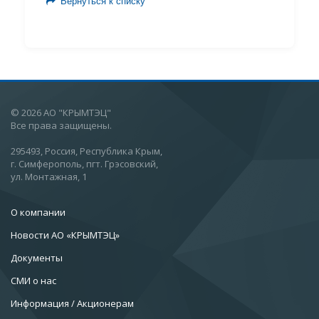
Вернуться к списку
© 2026 АО "КРЫМТЭЦ"
Все права защищены.
295493, Россия, Республика Крым,
г. Симферополь, пгт. Грэсовский,
ул. Монтажная, 1
О компании
Новости АО «КРЫМТЭЦ»
Документы
СМИ о нас
Информация / Акционерам