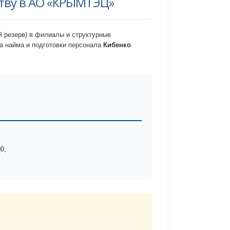
ству в АО «КРЫМТЭЦ»
й резерв) в филиалы и структурные
 найма и подготовки персонала
Кибенко
0,