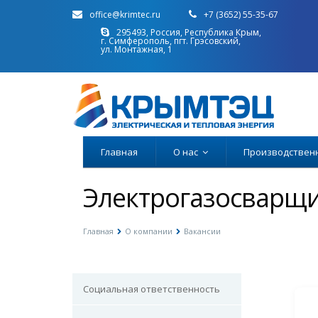
office@krimtec.ru
+7 (3652) 55-35-67
295493, Россия, Республика Крым,
г. Симферополь, пгт. Грэсовский,
ул. Монтажная, 1
Главная
О нас
Производствен
Электрогазосварщик
Главная
О компании
Вакансии
Социальная ответственность