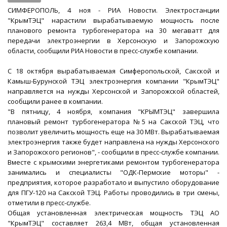
СИМФЕРОПОЛЬ, 4 ноя - РИА Новости. Электростанции
"КрымТЭЦ" нарастили вырабатываемую мощность после
планового ремонта турбогенератора на 30 мегаватт для
передачи электроэнергии в Херсонскую и Запорожскую
области, сообщили РИА Новости в пресс-службе компании.
С 18 октября вырабатываемая Симферопольской, Сакской и
Камыш-Бурунской ТЭЦ электроэнергия компании "КрымТЭЦ"
направляется на нужды Херсонской и Запорожской областей,
сообщили ранее в компании​​​.
"В пятницу, 4 ноября, компания "КРЫМТЭЦ" завершила
плановый ремонт турбогенератора №5 на Сакской ТЭЦ, что
позволит увеличить мощность еще на 30 МВт. Вырабатываемая
электроэнергия также будет направлена на нужды Херсонского
и Запорожского регионов", - сообщили в пресс-службе компании.
Вместе с крымскими энергетиками ремонтом турбогенератора
занимались и специалисты "ОДК-Пермские моторы" -
предприятия, которое разработало и выпустило оборудование
для ПГУ-120 на Сакской ТЭЦ. Работы проводились в три смены,
отметили в пресс-службе.
Общая установленная электрическая мощность ТЭЦ АО
"КрымТЭЦ" составляет 263,4 МВт, общая установленная