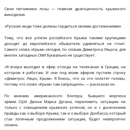
Свои питомники лозы — главная драгоценность крымского
виноделия.
«Русские люди тоже должны гордиться своими достижениями»
Тому, что все успехи российского Крыма такими крупицами
доходят до европейского обывателя, удивляться не стоит.
Самого слова «Крым» сегодня, по словам Димитроса Ляцоса, для
многих западных СМИ буквально не существует.
«Я вчера выходил в эфир отсюда на телеканал в Греции, на
котором я работаю. И они под моим эфиром пустили строку
«Димитрос Ляцос, Крым». Я боюсь, что за это полетят головы,
потому что слово «Крым» там запрещено», — рассказал он.
По мнению американского блогера, бывшего морпеха
армии США Джона Марка Дугана, переломить ситуацию не
только с освещением крымских успехов, но и с донесением
правды как о выборе Крыма, так и о выборе Донбасса, который
стал логичным продолжением ситуации, будет невероятно
сложно.