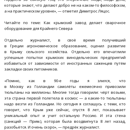
которые знают, что делают добро не на каком-то философском,
а на практическом уровне», — отметил Димитрос Ляцос.
Читайте по теме: Как крымский завод делает сварочное
оборудование для Крайнего Севера
Отдельно журналист, в своё время получивший
в Греции агрономическое образование, оценил развитие
в Крыму сельского хозяйства. Отдельно его впечатлили
успешные попытки крымских винодельческих предприятий
избавиться от зависимости от иностранных саженцев путём
закладки своих питомников.
«Помню, как в 90-е годы я злился, что
в Москву из Голландии самолёты ежемесячно привозили
тюльпаны на миллионы. Многие тогда говорили: чёрт возьми,
эта страна первой полетела в космос — а какие-то тюльпаны
надо везти из Голландии. Но сегодня я соглашусь с теми, кто
говорит, что Крым уже сейчас, спустя 8 лет, показывает
уникальный опыт и учит остальную Россию. И эта стена
(санкций — Прим.), которая была воздвигнута 8 лет назад,
разобьётся. И очень скоро», — предрёк журналист.