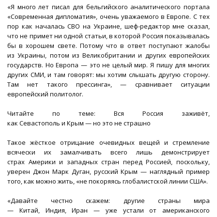
«Я много лет писал для бельгийского аналитического портала
«Современная дипломатия», очень уважаемого в Европе. С тех
пор как началась СВО на Украине, шеф-редактор мне сказал,
что не примет ни одной статьи, в которой Россия показывалась
бы в хорошем свете. Потому что в ответ поступают жалобы
из Украины, потом из Великобритании и других европейских
государств. Но Европа — это не целый мир. Я пишу для многих
других СМИ, и там говорят: мы хотим слышать другую сторону.
Там нет такого прессинга», — сравнивает ситуации
европейский политолог.
Читайте по теме: Вся Россия заживёт,
как Севастополь и Крым — но это не страшно
Такое жёсткое отрицание очевидных вещей и стремление
всячески их замалчивать всего лишь демонстрирует
страх Америки и западных стран перед Россией, поскольку,
уверен Джон Марк Дуган, русский Крым — наглядный пример
того, как можно жить, «не покоряясь глобалистской линии США».
«Давайте честно скажем: другие страны мира
— Китай, Индия, Иран — уже устали от американского