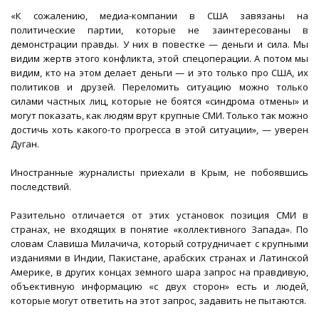
«К сожалению, медиа-компании в США завязаны на
политические партии, которые не заинтересованы в
демонстрации правды. У них в повестке — деньги и сила. Мы
видим жертв этого конфликта, этой спецоперации. А потом мы
видим, кто на этом делает деньги — и это только про США, их
политиков и друзей. Переломить ситуацию можно только
силами частных лиц, которые не боятся «синдрома отмены» и
могут показать, как людям врут крупные СМИ. Только так можно
достичь хоть какого-то прогресса в этой ситуации», — уверен
Дуган.
Иностранные журналисты приехали в Крым, не побоявшись
последствий.
Разительно отличается от этих установок позиция СМИ в
странах, не входящих в понятие «коллективного Запада». По
словам Славиша Милачича, который сотрудничает с крупными
изданиями в Индии, Пакистане, арабских странах и Латинской
Америке, в других концах земного шара запрос на правдивую,
объективную информацию «с двух сторон» есть и людей,
которые могут ответить на этот запрос, задавить не пытаются.