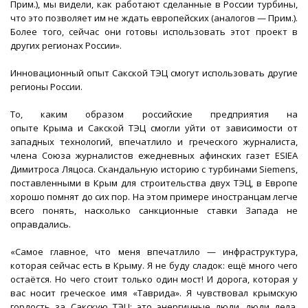
Прим.), мы видели, как работают сделанные в России турбины,
что это позволяет им не ждать европейских (аналогов — Прим.).
Более того, сейчас они готовы использовать этот проект в
других регионах России».
Инновационный опыт Сакской ТЭЦ смогут использовать другие
регионы России.
То, каким образом российские предприятия на
опыте Крыма и Сакской ТЭЦ смогли уйти от зависимости от
западных технологий, впечатлило и греческого журналиста,
члена Союза журналистов ежедневных афинских газет ESIEA
Димитроса Ляцоса. Скандальную историю с турбинами Siemens,
поставленными в Крым для строительства двух ТЭЦ, в Европе
хорошо помнят до сих пор. На этом примере иностранцам легче
всего понять, насколько санкционные ставки Запада не
оправдались.
«Самое главное, что меня впечатлило — инфраструктура,
которая сейчас есть в Крыму. Я не буду сладок: ещё много чего
остаётся. Но чего стоит только один мост! И дорога, которая у
вас носит греческое имя «Таврида». Я чувствовал крымскую
гордость за Сакскую ТЭЦ: это энергичные люди, люди дела,