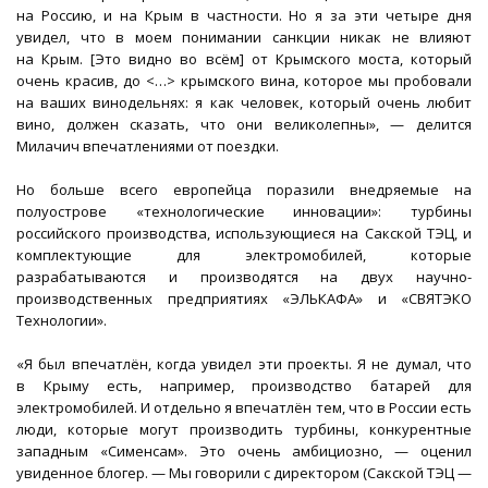
на Россию, и на Крым в частности. Но я за эти четыре дня
увидел, что в моем понимании санкции никак не влияют
на Крым. [Это видно во всём] от Крымского моста, который
очень красив, до <…> крымского вина, которое мы пробовали
на ваших винодельнях: я как человек, который очень любит
вино, должен сказать, что они великолепны», — делится
Милачич впечатлениями от поездки.
Но больше всего европейца поразили внедряемые на
полуострове «технологические инновации»: турбины
российского производства, использующиеся на Сакской ТЭЦ, и
комплектующие для электромобилей, которые
разрабатываются и производятся на двух научно-
производственных предприятиях «ЭЛЬКАФА» и «СВЯТЭКО
Технологии».
«Я был впечатлён, когда увидел эти проекты. Я не думал, что
в Крыму есть, например, производство батарей для
электромобилей. И отдельно я впечатлён тем, что в России есть
люди, которые могут производить турбины, конкурентные
западным «Сименсам». Это очень амбициозно, — оценил
увиденное блогер. — Мы говорили с директором (Сакской ТЭЦ —