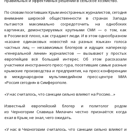
правильных и эффективных решений в сельское хозяйство.
По словам посетивших Крым иностранных журналистов, сегодня
внимание широкой общественности в странах Запада
пытаются максимально сосредоточить на однобоких
картинках, демонстрируемых крупными СМИ — о том, как
в России всё плохо, как страдают люди. И в этом однообразном
«казане одинаковых новостей на разных языках» голоса
частных лиц — независимых блогеров и идущих наперекор
«генеральной линии» журналистов — вызывают у простых
европейцев всё больший интерес. Об этом рассказали
участники иностранного пресс-тура, посетившие самые разные
крымские производства и предприятия, на пресс-конференции
в международном мультимедийном пресс-центре МИА
«Россия сегодня» в Симферополе.
«У нас считалось, что санкции сильно влияют на Россию…»
Известный европейский блогер и политолог родом
из Черногории Славиша Милачич честно признаётся: когда
ехал в Крым, не знал, чего ожидать.
«У нас в Черногории считалось, что санкции сильно влияют и