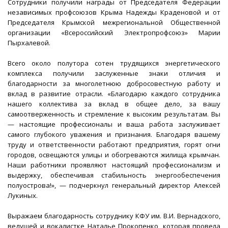
Сотрудники получили награды от Председателя Федерации
независимых профсоюзов Крыма Надежды Краденовой и от
Председателя Крымской межрегиональной Общественной
организации «Всероссийский Электропрофсоюз» Марии
Пырхалевой.
Всего около полутора сотен трудящихся энергетического
комплекса получили заслуженные знаки отличия и
благодарности за многолетнюю добросовестную работу и
вклад в развитие отрасли. «Благодарю каждого сотрудника
нашего коллектива за вклад в общее дело, за вашу
самоотверженность и стремление к высоким результатам. Вы
— настоящие профессионалы и ваша работа заслуживает
самого глубокого уважения и признания. Благодаря вашему
труду и ответственности работают предприятия, горят огни
городов, освещаются улицы и обогреваются жилища крымчан.
Наши работники проявляют настоящий профессионализм и
выдержку, обеспечивая стабильность энергообеспечения
полуострова!», — подчеркнул генеральный директор Алексей
Лукиных.
Выражаем благодарность сотруднику КФУ им. В.И. Вернадского,
ведущей и вокалистке Наталье Прокопенко, которая провела