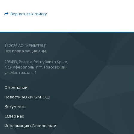
Вернуться к списку
© 2026 АО "КРЫМТЭЦ"
Все права защищены.
295493, Россия, Республика Крым,
г. Симферополь, пгт. Грэсовский,
ул. Монтажная, 1
О компании
Новости АО «КРЫМТЭЦ»
Документы
СМИ о нас
Информация / Акционерам