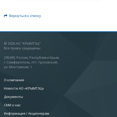
Вернуться к списку
© 2026 АО "КРЫМТЭЦ"
Все права защищены.
295493, Россия, Республика Крым,
г. Симферополь, пгт. Грэсовский,
ул. Монтажная, 1
О компании
Новости АО «КРЫМТЭЦ»
Документы
СМИ о нас
Информация / Акционерам