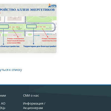
уться к списку
ании
СМИ о нас
 АО
Информация /
ЭЦ»
Акционерам