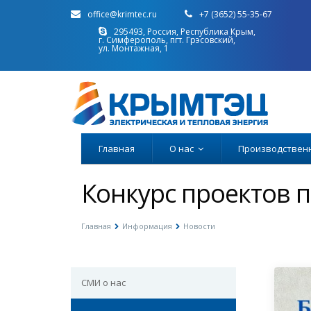
office@krimtec.ru
+7 (3652) 55-35-67
295493, Россия, Республика Крым,
г. Симферополь, пгт. Грэсовский,
ул. Монтажная, 1
Главная
О нас
Производствен
Конкурс проектов п
Главная
Информация
Новости
СМИ о нас