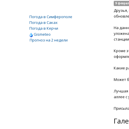
9 феврал
Друзья,
обновле
Погода в Симферополе
Погода в Саках
На данн
Погода в Керчи
уложена
Gismeteo
станции
Прогноз на 2 недели
Кроме э
оформле
Какие р
Может б
Лучшая 
аллее с
Присыла
Гале