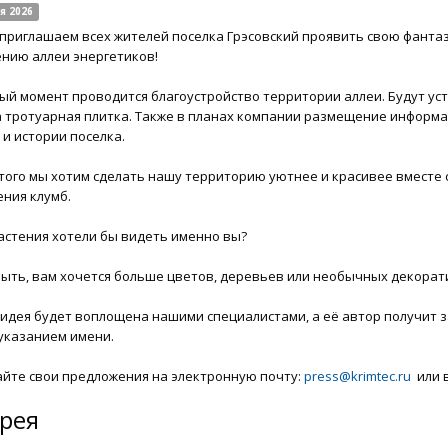
я 2026
 приглашаем всех жителей поселка Грэсовский проявить свою фанта
нию аллеи энергетиков!
ый момент проводится благоустройство территории аллеи. Будут у
 тротуарная плитка. Также в планах компании размещение информ
 и истории поселка.
того мы хотим сделать нашу территорию уютнее и красивее вместе 
ния клумб.
астения хотели бы видеть именно вы?
ыть, вам хочется больше цветов, деревьев или необычных декора
идея будет воплощена нашими специалистами, а её автор получит 
 указанием имени.
йте свои предложения на электронную почту:
press@krimtec.ru
или в
рея