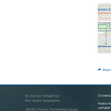
Верн
О комп
© 2026 АО "КРЫМТЭЦ"
Все права защищены.
Новости
«КРЫМТ
295493, Россия, Республика Крым,