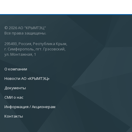
© 2026 АО "КРЫМТЭЦ"
Все права защищены.
295493, Россия, Республика Крым,
г. Симферополь, пгт. Грэсовский,
ул. Монтажная, 1
О компании
Новости АО «КРЫМТЭЦ»
Документы
СМИ о нас
Информация / Акционерам
Контакты