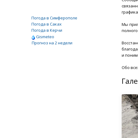
связанн
графика
Погода в Симферополе
Погода в Саках
Мы прил
Погода в Керчи
полного
Gismeteo
Прогноз на 2 недели
Восста
благода
и поним
Обо все
Гале