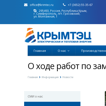
office@krimtec.ru
+7 (3652) 55-35-67
295493, Россия, Республика Крым,
г. Симферополь, пгт. Грэсовский,
ул. Монтажная, 1
Главная
О нас
Производствен
О ходе работ по за
Главная
Информация
Новости
СМИ о нас