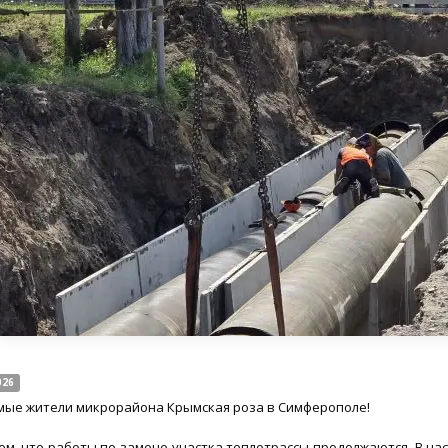
026
ые жители микрорайона Крымская роза в Симферополе!
м, что работы по замене участка теплотрассы продолжаются. В на