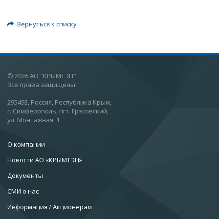
Вернуться к списку
© 2026 АО "КРЫМТЭЦ"
Все права защищены.
295493, Россия, Республика Крым,
г. Симферополь, пгт. Грэсовский,
ул. Монтажная, 1
О компании
Новости АО «КРЫМТЭЦ»
Документы
СМИ о нас
Информация / Акционерам