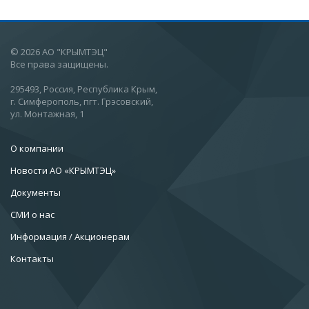
© 2026 АО "КРЫМТЭЦ"
Все права защищены.
295493, Россия, Республика Крым,
г. Симферополь, пгт. Грэсовский,
ул. Монтажная, 1
О компании
Новости АО «КРЫМТЭЦ»
Документы
СМИ о нас
Информация / Акционерам
Контакты