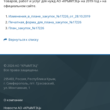
товаров, работ и услуг для нужд АО «КРЫМТЭЦ» на 2019 год » на
официальном сайте.
Изменения_в_плане_закупок_№17226_от_28.10.2019
Печатная_форма_для_плана_закупок_№17226
План_закупок_№17226
Вернуться к списку
© 2026 АО "КРЫМТЭЦ"
Все права защищены.
295493, Россия, Республика Крым,
г. Симферополь, пгт. Грэсовский,
ул. Монтажная, 1
О компании
Новости АО «КРЫМТЭЦ»