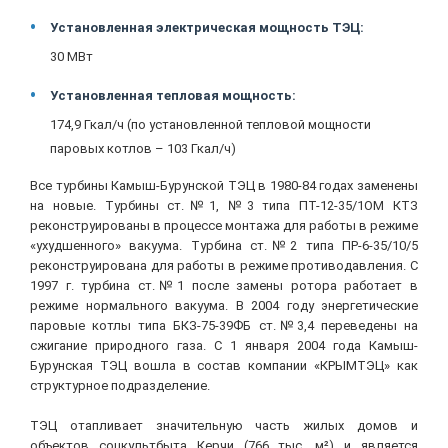
Установленная электрическая мощность ТЭЦ:
30 МВт
Установленная тепловая мощность:
174,9 Гкал/ч (по установленной тепловой мощности
паровых котлов – 103 Гкал/ч)
Все турбины Камыш-Бурунской ТЭЦ в 1980-84 годах заменены
на новые. Турбины ст.№1, №3 типа ПТ-12-35/1ОМ КТЗ
реконструированы в процессе монтажа для работы в режиме
«ухудшенного» вакуума. Турбина ст.№2 типа ПР-6-35/10/5
реконструирована для работы в режиме противодавления. С
1997 г. турбина ст.№1 после замены ротора работает в
режиме нормального вакуума. В 2004 году энергетические
паровые котлы типа БКЗ-75-39ФБ ст.№3,4 переведены на
сжигание природного газа. С 1 января 2004 года Камыш-
Бурунская ТЭЦ вошла в состав компании «КРЫМТЭЦ» как
структурное подразделение.
ТЭЦ отапливает значительную часть жилых домов и
объектов соцкультбыта Керчи (766 тыс. м²) и является